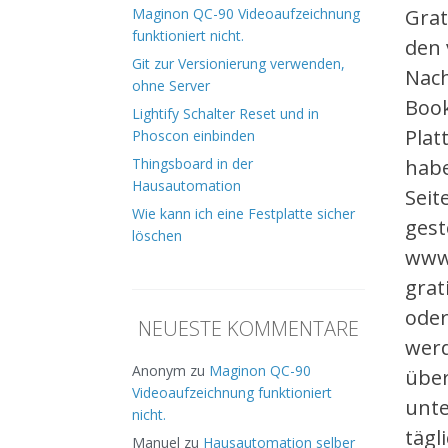
Grat
Maginon QC-90 Videoaufzeichnung
funktioniert nicht.
den 
Git zur Versionierung verwenden,
Nach
ohne Server
Boo
Lightify Schalter Reset und in
Plat
Phoscon einbinden
habe
Thingsboard in der
Hausautomation
Seit
Wie kann ich eine Festplatte sicher
gest
löschen
www.
grat
oder
NEUESTE KOMMENTARE
werd
Anonym
zu
Maginon QC-90
über
Videoaufzeichnung funktioniert
unte
nicht.
tägl
Manuel
zu
Hausautomation selber