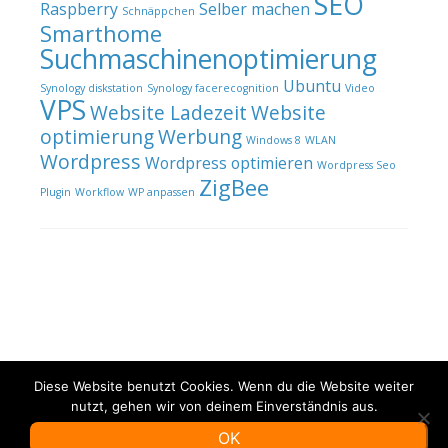
SEO
Raspberry
Selber machen
Schnäppchen
Smarthome
Suchmaschinenoptimierung
Ubuntu
Synology diskstation
Synology facerecognition
Video
VPS
Website Ladezeit
Website
optimierung
Werbung
Windows 8
WLAN
Wordpress
Wordpress optimieren
Wordpress Seo
ZigBee
Plugin
Workflow
WP anpassen
Diese Website benutzt Cookies. Wenn du die Website weiter
nutzt, gehen wir von deinem Einverständnis aus.
OK