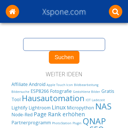
Xspone.com
WEITER IDEEN
Affiliate
Android
Apple Touch Icon
Bildbearbeitung
ESP8266
Fotografie
Gratis
Bildersuche
Gestohlene Bilder
Hausautomation
Tool
IOT
Ladezeit
NAS
Linux
Lightify
Lightroom
Micropython
Page Rank erhöhen
Node-Red
QNAP
Partnerprogramm
PhotoStation
Plugin