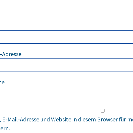
l-Adresse
te
 E-Mail-Adresse und Website in diesem Browser für
ern.