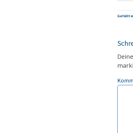
Gefällt m
Schr
Deine
marki
Komm