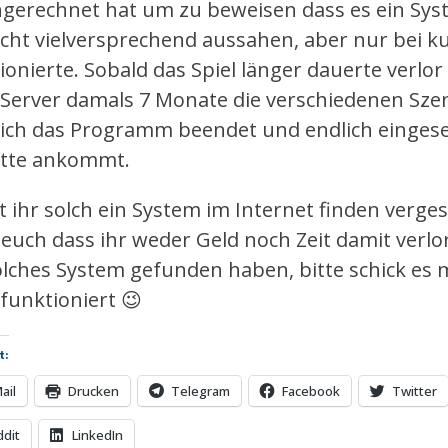
gerechnet hat um zu beweisen dass es ein Syste
echt vielversprechend aussahen, aber nur bei 
ionierte. Sobald das Spiel länger dauerte verlo
Server damals 7 Monate die verschiedenen Sze
ich das Programm beendet und endlich einges
ette ankommt.
et ihr solch ein System im Internet finden vergess
 euch dass ihr weder Geld noch Zeit damit verlo
olches System gefunden haben, bitte schick es m
 funktioniert 😉
t:
ail
Drucken
Telegram
Facebook
Twitter
dit
LinkedIn