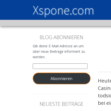
Xspone.com
BLOG ABONNIEREN
Gib deine E-Mail-Adresse an um
über neue Beiträge informiert zu
werden.
Abonnieren
Heute
Casin
todsi
bei e
NEUESTE BEITRÄGE