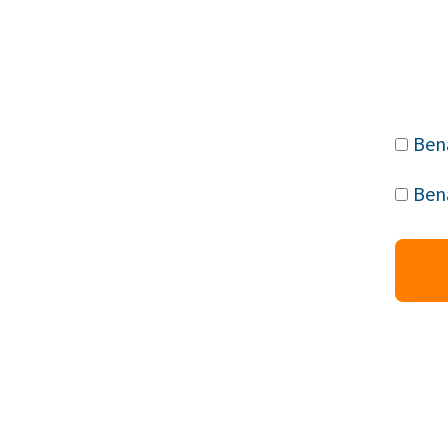
Ben
Bena