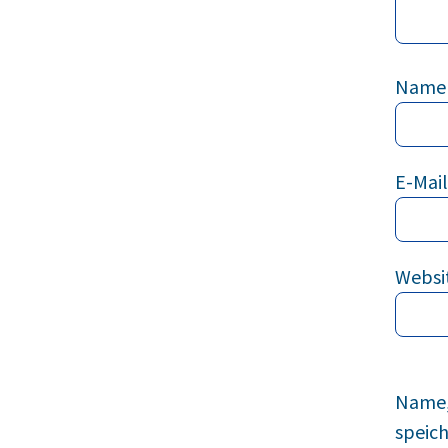
Name
E-Mai
Websi
Name,
speich