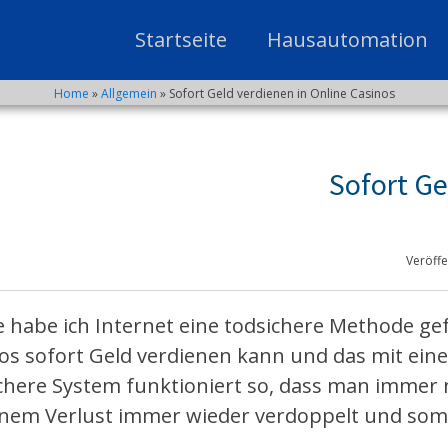
Startseite
Hausautomation
Home
»
Allgemein
»
Sofort Geld verdienen in Online Casinos
Sofort Ge
Veröffe
 habe ich Internet eine todsichere Methode ge
os sofort Geld verdienen kann und das mit ei
chere System funktioniert so, dass man immer 
inem Verlust immer wieder verdoppelt und somi