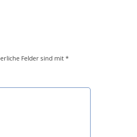
erliche Felder sind mit
*