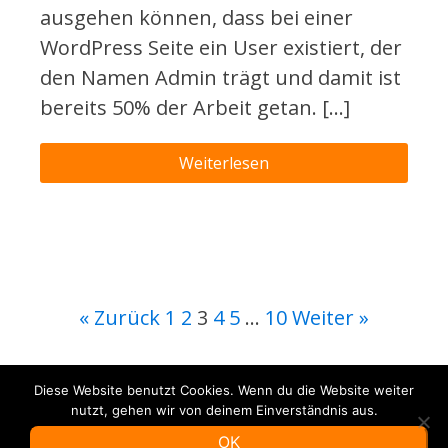
ausgehen können, dass bei einer
WordPress Seite ein User existiert, der
den Namen Admin trägt und damit ist
bereits 50% der Arbeit getan. […]
Weiterlesen
« Zurück
1
2
3
4
5
…
10
Weiter »
Diese Website benutzt Cookies. Wenn du die Website weiter
nutzt, gehen wir von deinem Einverständnis aus.
OK