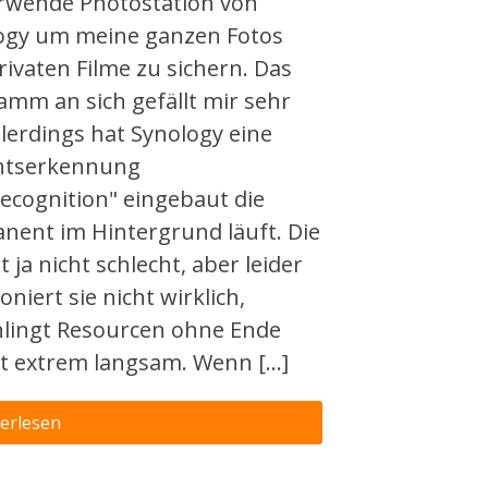
erwende Photostation von
ogy um meine ganzen Fotos
ivaten Filme zu sichern. Das
amm an sich gefällt mir sehr
llerdings hat Synology eine
htserkennung
recognition" eingebaut die
nent im Hintergrund läuft. Die
st ja nicht schlecht, aber leider
oniert sie nicht wirklich,
hlingt Resourcen ohne Ende
st extrem langsam. Wenn […]
erlesen