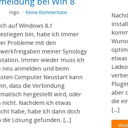
meldung bei Win 8
Ingo
Keine Kommentare
Nachd
instal
 ich auf Windows 8.1
kommt
stiegen bin, habe ich immer
Wunsc
er Probleme mit den
optim
werkfreigaben meiner Synology
etwas
station. Immer wieder muss ich
Ladez
h neu anmelden und beim
verbe
sten Computer Neustart kann
Plugi
ein, dass die Verbindung
aber d
matisch hergestellt wird, oder
die ei
 nicht. Nachdem ich etwas
[…]
cht habe, habe ich dann doch
 die Lösung gefunden. […]
Weit