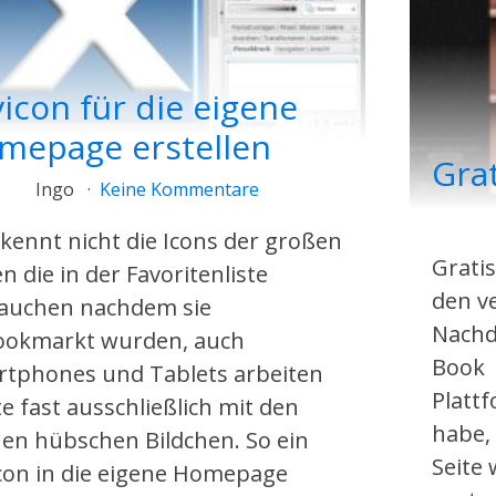
icon für die eigene
mepage erstellen
Gra
Ingo
Keine Kommentare
kennt nicht die Icons der großen
Grati
en die in der Favoritenliste
den v
auchen nachdem sie
Nachde
ookmarkt wurden, auch
Book
tphones und Tablets arbeiten
Platt
e fast ausschließlich mit den
habe,
nen hübschen Bildchen. So ein
Seite
con in die eigene Homepage