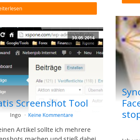
iterlesen
30.05.2014
Syn
atis Screenshot Tool
Fac
sto
Ingo
Keine Kommentare
einen Artikel sollte ich mehrere
enshots machen und stieß dabei