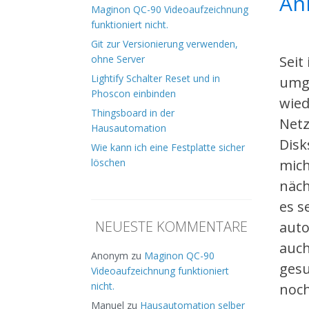
An
Maginon QC-90 Videoaufzeichnung
funktioniert nicht.
Git zur Versionierung verwenden,
Seit
ohne Server
Lightify Schalter Reset und in
umge
Phoscon einbinden
wied
Thingsboard in der
Netz
Hausautomation
Disk
Wie kann ich eine Festplatte sicher
mic
löschen
näch
es s
NEUESTE KOMMENTARE
auto
auch
Anonym
zu
Maginon QC-90
gesu
Videoaufzeichnung funktioniert
nicht.
noch
Manuel
zu
Hausautomation selber