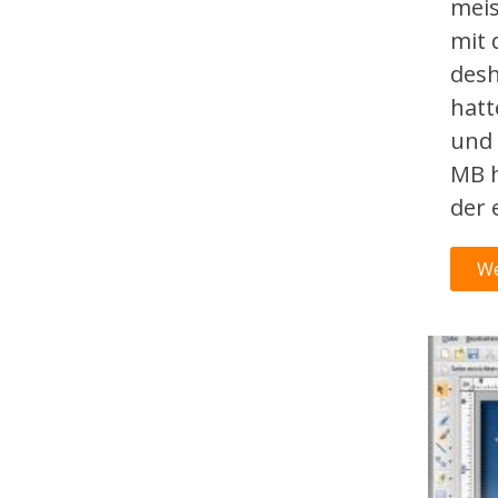
meis
mit
desh
hatt
und 
MB h
der 
We