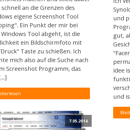
Ich v
 schnell an die Grenzen des
Synol
ows eigene Screenshot Tool
und pr
pping". Ein Punkt der mir bei
Progr
Windows Tool abgeht, ist die
gut, a
ichkeit ein Bildschirmfoto mit
Gesic
"Druck" Taste zu schießen. Ich
"Face
te mich also auf die Suche nach
perma
m Screenshot Programm, das
idee i
[…]
funkti
versc
iterlesen
und i
Weit
7.05.2014