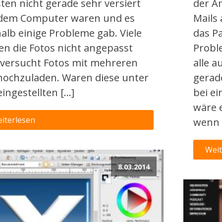
ten nicht gerade sehr versiert
der A
 dem Computer waren und es
Mails
alb einige Probleme gab. Viele
das P
en die Fotos nicht angepasst
Proble
versucht Fotos mit mehreren
alle a
ochzuladen. Waren diese unter
gerad
eingestellten […]
bei e
wäre 
iterlesen
wenn 
Weit
8.03.2014