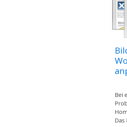
Bil
Wo
an
Bei 
Prob
Homp
Das 