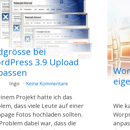
dgrösse bei
rdPress 3.9 Upload
Wor
passen
eig
Ingo
Keine Kommentare
einem Projekt hatte ich das
lem, dass viele Leute auf einer
Wie k
age Fotos hochladen sollten.
Worpr
Problem dabei war, dass die
anpas