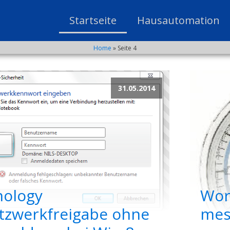
Startseite
Hausautomation
Home
»
Seite 4
31.05.2014
nology
Wor
tzwerkfreigabe ohne
mes