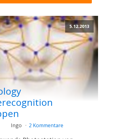
5.12.2013
ology
erecognition
ppen
Ingo
2 Kommentare