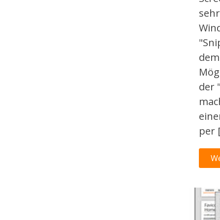
sehr
Wind
"Sni
dem 
Mögl
der 
mach
eine
per 
We