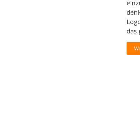
einz
denk
Logo
das 
We