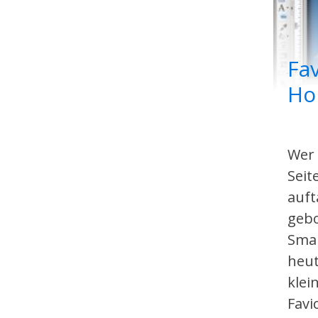
Fav
Ho
Wer 
Seit
auft
geb
Smar
heut
klei
Favi