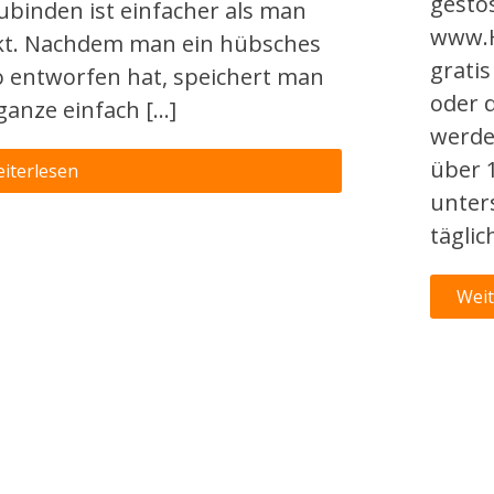
gestos
ubinden ist einfacher als man
www.H
t. Nachdem man ein hübsches
grati
 entworfen hat, speichert man
oder 
ganze einfach […]
werde
über 
iterlesen
unter
tägli
Weit